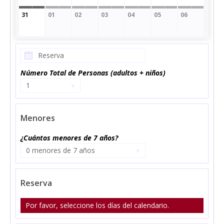
31
01
02
03
04
05
06
Número Total de Personas (adultos + niños)
▾
1
Menores
¿Cuántos menores de 7 años?
▾
0 menores de 7 años
Reserva
Por favor, seleccione los días del calendario.