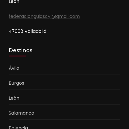
León
federacionguiascyl@gmail.com
47008 Valladolid
Destinos
Ávila
Burgos
León
Salamanca
Palencia