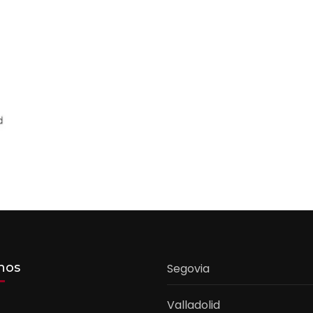
nos
Segovia
Valladolid