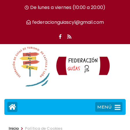
Saltar
De lunes a viernes (10:00 a 20:00)
al
contenido
federacionguiascyl@gmail.com
(presiona
la
tecla
Intro)
MENÚ
>
Inicio
Política de Cookies