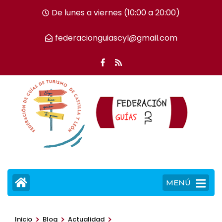
Saltar
De lunes a viernes (10:00 a 20:00)
al
contenido
federacionguiascyl@gmail.com
(presiona
la
tecla
Intro)
MENÚ
>
>
>
Inicio
Blog
Actualidad