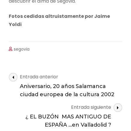
descubrir el alma de Segovia.
Fotos cedidas altruistamente por Jaime
Yoldi
segovia
Navegación
Entrada anterior
de
Aniversario, 20 años Salamanca
las
ciudad europea de la cultura 2002
entradas
Entrada siguiente
¿ EL BUZÓN MAS ANTIGUO DE
ESPAÑA …en Valladolid ?