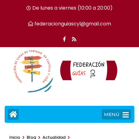
Saltar
De lunes a viernes (10:00 a 20:00)
al
contenido
federacionguiascyl@gmail.com
(presiona
la
tecla
Intro)
MENÚ
>
>
>
Inicio
Blog
Actualidad