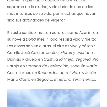
que ver y que había gozado de la emoción
suprema de la ciudad, y sin duda de una de las
más intensas de su vida, por muchas que hayan
sido sus actividades de Viajero”
En este sentido insisten autores como Azorín, en
su novela
Doña Inés,
“Todo respira vida y fuerza.
Las cosas se ven claras; el aire es vivo y cálido.”
Camilo José Cela en
Judíos, Moros y cristiano
,
Dionisio Ridruejo en
Castilla la Vieja, Segovia
,Pío
Baroja en
Camino de Perfección,
Joaquín María
Castellarnau en
Recuerdos de mi vida
y Julián
María Otero en
Segovia, Itinerario Sentimental.