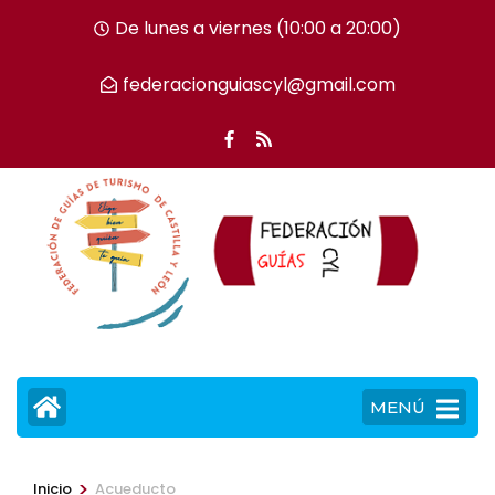
Saltar
De lunes a viernes (10:00 a 20:00)
al
contenido
federacionguiascyl@gmail.com
(presiona
la
tecla
Intro)
MENÚ
>
Inicio
Acueducto