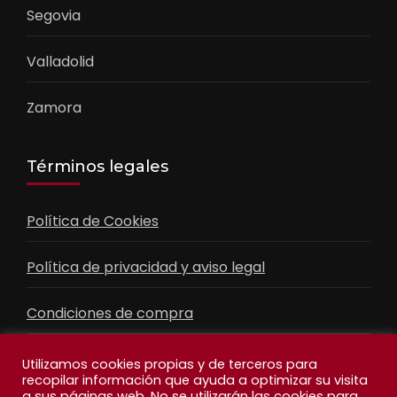
Segovia
Valladolid
Zamora
Términos legales
Política de Cookies
Política de privacidad y aviso legal
Condiciones de compra
Contacto
Utilizamos cookies propias y de terceros para
recopilar información que ayuda a optimizar su visita
a sus páginas web. No se utilizarán las cookies para