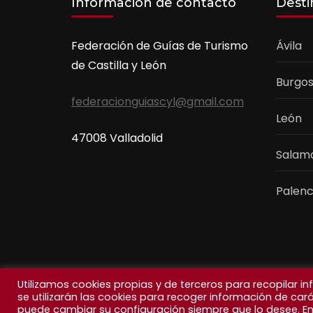
Información de contacto
Desti
Federación de Guías de Turismo
Ávila
de Castilla y León
Burgo
federacionguiascyl@gmail.com
León
47008 Valladolid
Salam
Palenc
Utilizamos cookies propias y de terceros para recopilar i
se utilizarán las cookies para recoger información de car
puede cambiar su configuración siempre que lo desee. En