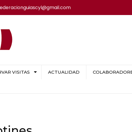
federacionguiascyl@gmail.com
VAR VISITAS
ACTUALIDAD
COLABORADORES
tines