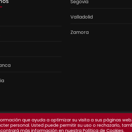
nos
Segovia
Valladolid
Zamora
s
anca
ia
nformación que ayuda a optimizar su visita a sus páginas web
ácter personal. Usted puede permitir su uso o rechazarlo, tam
contrará más información en nuestra Política de Cookies.