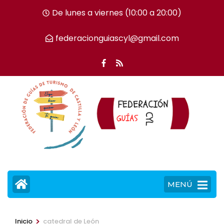
Saltar
De lunes a viernes (10:00 a 20:00)
al
contenido
federacionguiascyl@gmail.com
(presiona
la
tecla
Intro)
MENÚ
>
Inicio
catedral de León