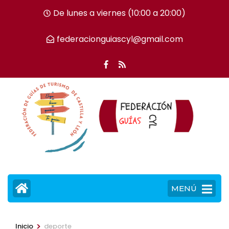
Saltar
De lunes a viernes (10:00 a 20:00)
al
contenido
federacionguiascyl@gmail.com
(presiona
la
tecla
Intro)
MENÚ
>
Inicio
deporte