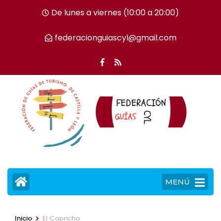
Saltar
De lunes a viernes (10:00 a 20:00)
al
contenido
federacionguiascyl@gmail.com
(presiona
la
tecla
Intro)
MENÚ
>
Inicio
El Capricho