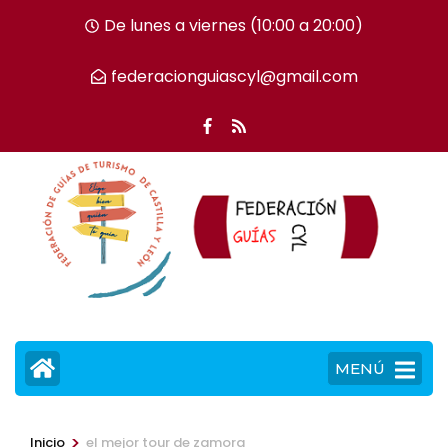
Saltar
De lunes a viernes (10:00 a 20:00)
al
contenido
federacionguiascyl@gmail.com
(presiona
la
tecla
Intro)
MENÚ
>
Inicio
el mejor tour de zamora