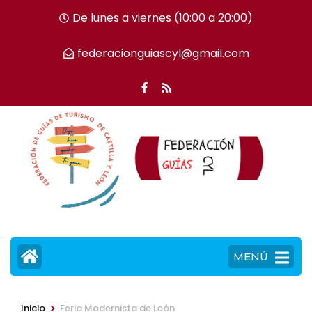
Saltar
De lunes a viernes (10:00 a 20:00)
al
contenido
federacionguiascyl@gmail.com
(presiona
la
tecla
Intro)
MENÚ
>
Inicio
Feria Modernista de León