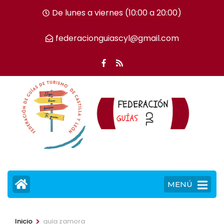
Saltar
De lunes a viernes (10:00 a 20:00)
al
contenido
federacionguiascyl@gmail.com
(presiona
la
tecla
Intro)
MENÚ
>
Inicio
guia zamora