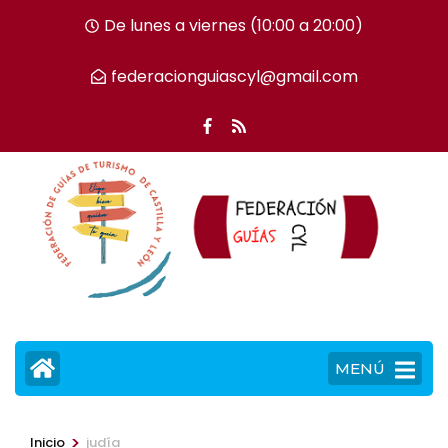
Saltar
De lunes a viernes (10:00 a 20:00)
al
contenido
federacionguiascyl@gmail.com
(presiona
la
tecla
Intro)
MENÚ
>
Inicio
judía