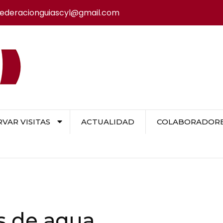
federacionguiascyl@gmail.com
VAR VISITAS
ACTUALIDAD
COLABORADORES
s de agua