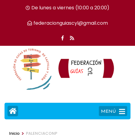
Saltar
De lunes a viernes (10:00 a 20:00)
al
contenido
federacionguiascyl@gmail.com
(presiona
la
tecla
Intro)
MENÚ
>
Inicio
PALENCIACONP