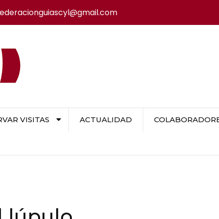
federacionguiascyl@gmail.com
VAR VISITAS
ACTUALIDAD
COLABORADORES
l lúpulo