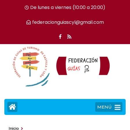
Saltar
De lunes a viernes (10:00 a 20:00)
al
contenido
federacionguiascyl@gmail.com
(presiona
la
tecla
Intro)
MENÚ
>
Inicio