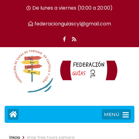
Saltar
De lunes a viernes (10:00 a 20:00)
al
contenido
federacionguiascyl@gmail.com
(presiona
la
tecla
Intro)
MENÚ
>
Inicio
stop free tours zamora