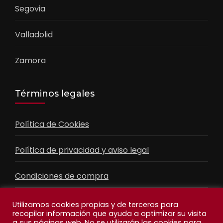
Segovia
Valladolid
Zamora
Términos legales
Política de Cookies
Política de privacidad y aviso legal
Condiciones de compra
Contacto
Utilizamos cookies propias y de terceros para
recopilar información que ayuda a optimizar su visita
a sus páginas web. No se utilizarán las cookies para