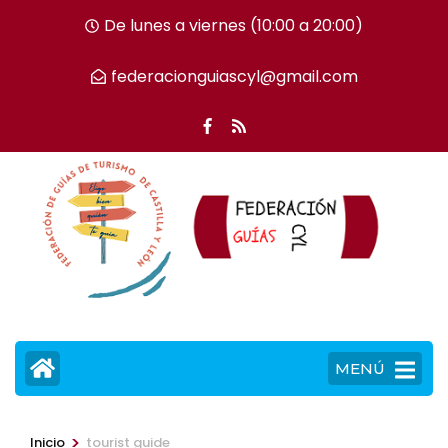
Saltar
De lunes a viernes (10:00 a 20:00)
al
contenido
federacionguiascyl@gmail.com
(presiona
la
tecla
Intro)
MENÚ
>
Inicio
tourist guide