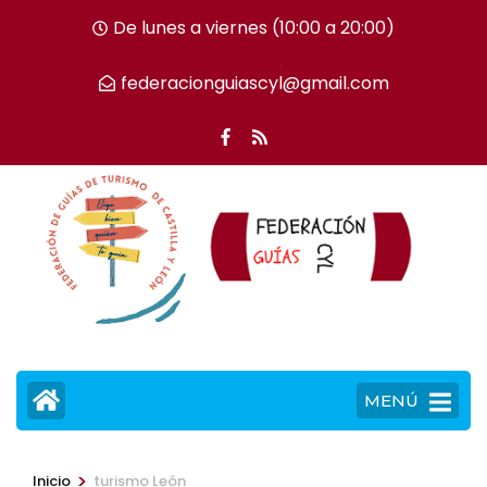
Saltar
De lunes a viernes (10:00 a 20:00)
al
contenido
federacionguiascyl@gmail.com
(presiona
la
tecla
Intro)
MENÚ
>
Inicio
turismo León