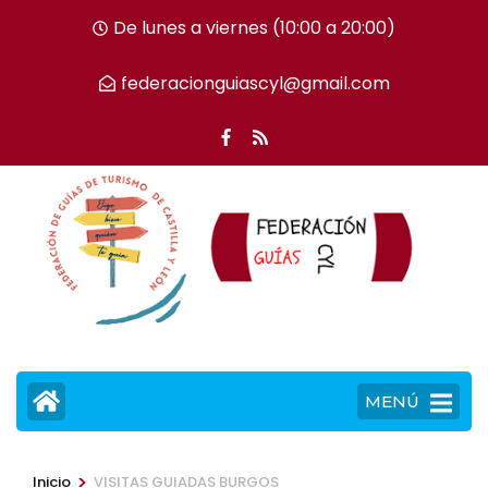
Saltar
De lunes a viernes (10:00 a 20:00)
al
contenido
federacionguiascyl@gmail.com
(presiona
la
tecla
Intro)
MENÚ
>
Inicio
VISITAS GUIADAS BURGOS