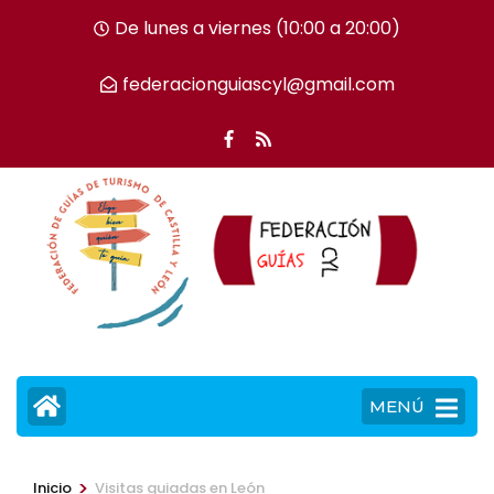
Saltar
De lunes a viernes (10:00 a 20:00)
al
contenido
federacionguiascyl@gmail.com
(presiona
la
tecla
Intro)
MENÚ
>
Inicio
Visitas guiadas en León