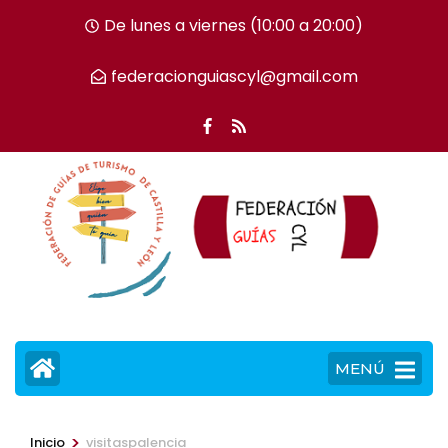
Saltar
De lunes a viernes (10:00 a 20:00)
al
contenido
federacionguiascyl@gmail.com
(presiona
la
tecla
Intro)
MENÚ
>
Inicio
visitaspalencia