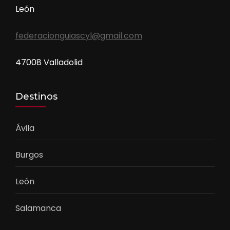
León
federacionguiascyl@gmail.com
47008 Valladolid
Destinos
Ávila
Burgos
León
Salamanca