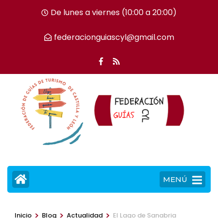
Saltar
De lunes a viernes (10:00 a 20:00)
al
contenido
federacionguiascyl@gmail.com
(presiona
la
tecla
Intro)
MENÚ
>
>
>
Inicio
Blog
Actualidad
El Lago de Sanabria