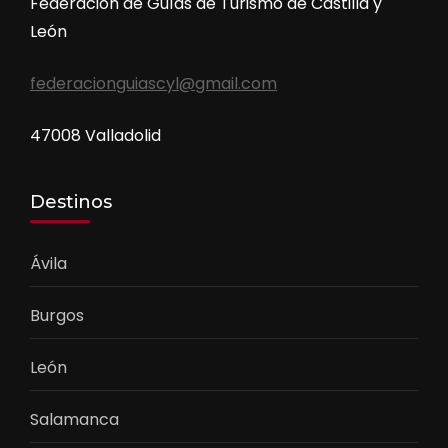
Federación de Guías de Turismo de Castilla y
León
federacionguiascyl@gmail.com
47008 Valladolid
Destinos
Ávila
Burgos
León
Salamanca