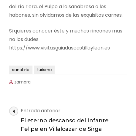
del río Tera, el Pulpo a la sanabresa o los
habones, sin olvidarnos de las exquisitas carnes.
Si quieres conocer éste y muchos rincones mas
no los dudes
https://www.visitasguiadascastillayleon.es
sanabria
turismo
zamora
Navegación
Entrada anterior
de
El eterno descanso del Infante
las
Felipe en Villalcazar de Sirga
entradas