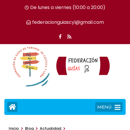
Saltar
De lunes a viernes (10:00 a 20:00)
al
contenido
federacionguiascyl@gmail.com
(presiona
la
tecla
Intro)
MENÚ
>
>
>
Inicio
Blog
Actualidad