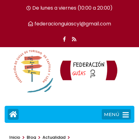
Saltar
De lunes a viernes (10:00 a 20:00)
al
contenido
federacionguiascyl@gmail.com
(presiona
la
tecla
Intro)
MENÚ
>
>
>
Inicio
Blog
Actualidad