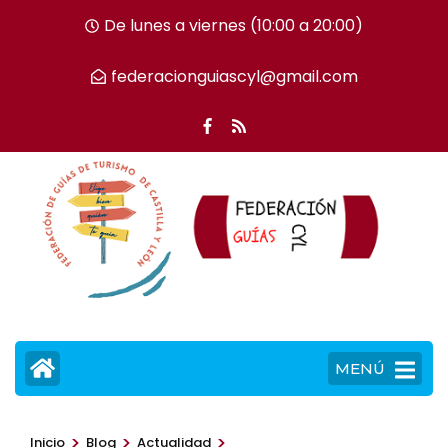
Saltar
De lunes a viernes (10:00 a 20:00)
al
contenido
federacionguiascyl@gmail.com
(presiona
la
tecla
Intro)
MENÚ
>
>
>
Inicio
Blog
Actualidad