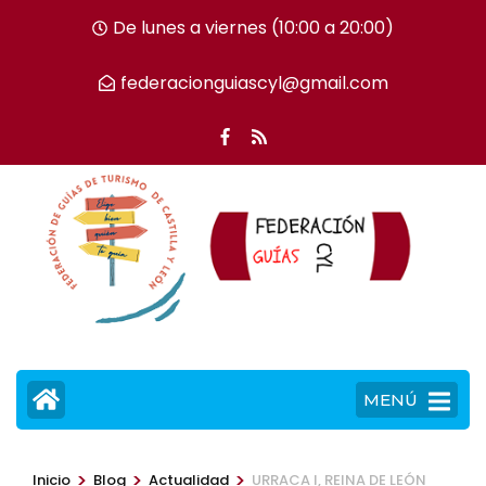
Saltar
De lunes a viernes (10:00 a 20:00)
al
contenido
federacionguiascyl@gmail.com
(presiona
la
tecla
Intro)
MENÚ
>
>
>
Inicio
Blog
Actualidad
URRACA I, REINA DE LEÓN