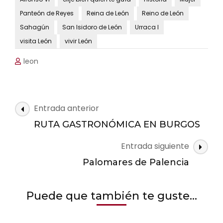
Panteón de Reyes
Reina de León
Reino de León
Sahagún
San Isidoro de León
Urraca I
visita León
vivir León
leon
Navegación
Entrada anterior
de
RUTA GASTRONÓMICA EN BURGOS
las
Entrada siguiente
entradas
Palomares de Palencia
Puede que también te guste...