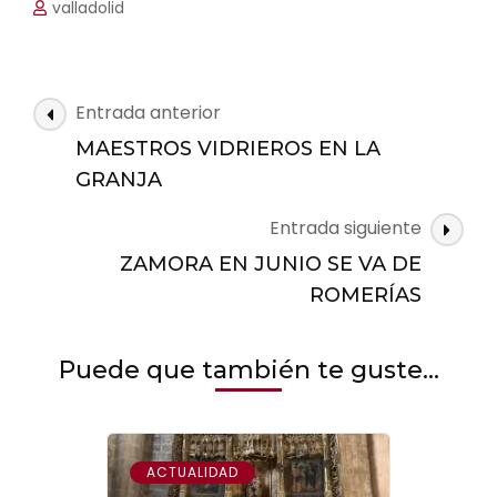
valladolid
Navegación
Entrada anterior
de
MAESTROS VIDRIEROS EN LA
las
GRANJA
entradas
Entrada siguiente
ZAMORA EN JUNIO SE VA DE
ROMERÍAS
Puede que también te guste...
ACTUALIDAD