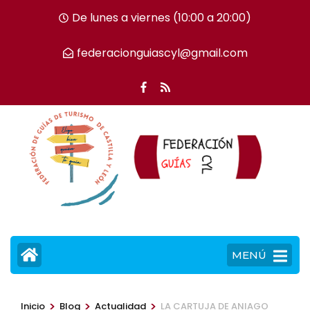
Saltar
De lunes a viernes (10:00 a 20:00)
al
contenido
federacionguiascyl@gmail.com
(presiona
la
tecla
Intro)
MENÚ
>
>
>
Inicio
Blog
Actualidad
LA CARTUJA DE ANIAGO