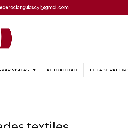
federacionguiascyl@gmail.com
VAR VISITAS
ACTUALIDAD
COLABORADORES
ades textiles