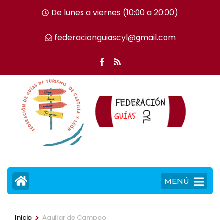
Saltar
De lunes a viernes (10:00 a 20:00)
al
contenido
federacionguiascyl@gmail.com
(presiona
la
tecla
Intro)
MENÚ
>
Inicio
Aguilar de Campoo