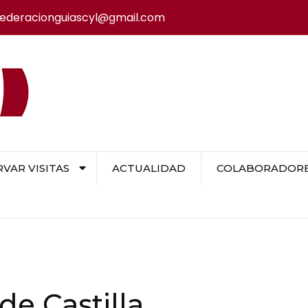
federacionguiascyl@gmail.com
VAR VISITAS
ACTUALIDAD
COLABORADORES
de Castilla