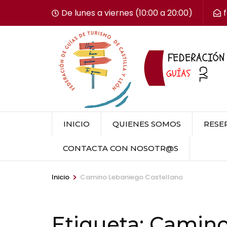
Saltar
De lunes a viernes (10:00 a 20:00)
al
contenido
(presiona
la
tecla
Intro)
INICIO
QUIENES SOMOS
RESER
CONTACTA CON NOSOTR@S
>
Inicio
Camino Lebaniego Castellano
Etiqueta:
Camino