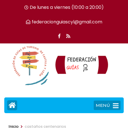
Saltar
De lunes a viernes (10:00 a 20:00)
al
contenido
federacionguiascyl@gmail.com
(presiona
la
tecla
Intro)
MENÚ
>
Inicio
castaños centenarios