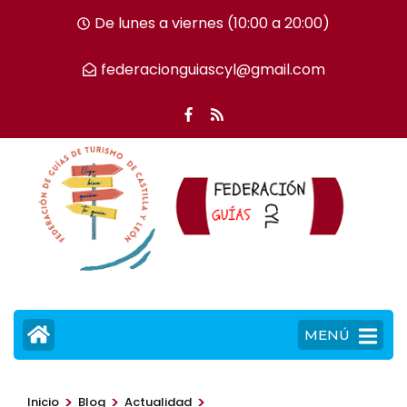
Saltar
De lunes a viernes (10:00 a 20:00)
al
contenido
federacionguiascyl@gmail.com
(presiona
la
tecla
Intro)
MENÚ
>
>
>
Inicio
Blog
Actualidad