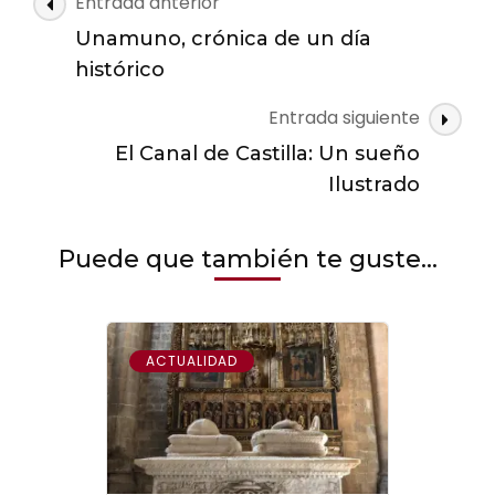
Navegación
Entrada anterior
de
Unamuno, crónica de un día
las
histórico
entradas
Entrada siguiente
El Canal de Castilla: Un sueño
Ilustrado
Puede que también te guste...
ACTUALIDAD