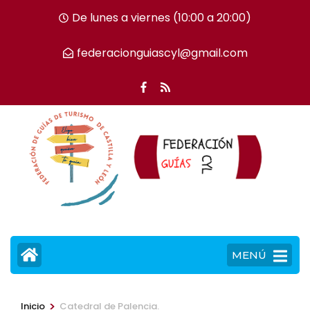
Saltar
De lunes a viernes (10:00 a 20:00)
al
contenido
federacionguiascyl@gmail.com
(presiona
la
tecla
Intro)
MENÚ
>
Inicio
Catedral de Palencia.