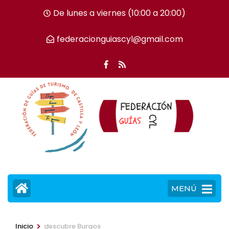
Saltar
De lunes a viernes (10:00 a 20:00)
al
contenido
federacionguiascyl@gmail.com
(presiona
la
tecla
Intro)
MENÚ
>
Inicio
descubre Burgos