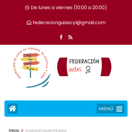
Saltar
De lunes a viernes (10:00 a 20:00)
al
contenido
federacionguiascyl@gmail.com
(presiona
la
tecla
Intro)
MENÚ
>
Inicio
eligebienquienteguia