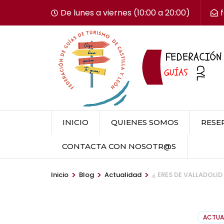
Saltar
De lunes a viernes (10:00 a 20:00)
al
contenido
(presiona
la
tecla
Intro)
INICIO
QUIENES SOMOS
RESER
CONTACTA CON NOSOTR@S
>
>
>
Inicio
Blog
Actualidad
¿ ERES DE VALLADOLID
ACTUA