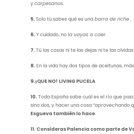
y
carpesanos
.
5.
Solo tú sabes qué es una
barra de riche
.
6.
Y cuidado, no
la vayas a caer
.
7.
Tú las cosas ni te las dejas ni te las olvidas
8.
En la vida hay dos tipos de aceitunas, más 
9.¡QUE NO!
LIVING PUCELA
10.
Toda España sabe cuál es el río que pasa
sino dos, y hacer una cosa “aprovechando qu
Esgueva también lo hace
.
11.
Consideras Palencia como parte de V