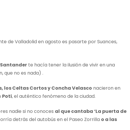
e de Valladolid en agosto es pasarte por Suances,
a Santander
te hacía tener la ilusión de vivir en una
n, que no es nada) .
bes, los Celtas Cortos y Concha Velasco
nacieron en
n
Poti
, el auténtico fenómeno de la ciudad.
eres nadie si no conoces
al que cantaba ‘La puerta de
orría detrás del autobús en el Paseo Zorrilla
o a las