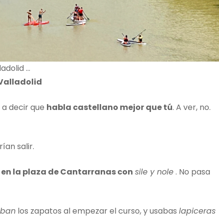
adolid …
 Valladolid
e a decir que
habla castellano mejor que tú
. A ver, no.
an salir.
n la plaza de Cantarranas con
sile y nole
. No pasa
ban
los zapatos al empezar el curso, y usabas
lapiceras