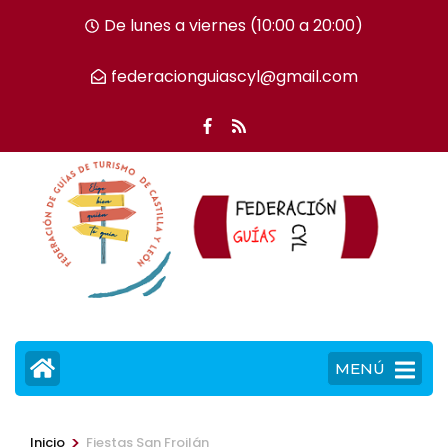
Saltar
De lunes a viernes (10:00 a 20:00)
al
contenido
federacionguiascyl@gmail.com
(presiona
la
tecla
Intro)
MENÚ
>
Inicio
Fiestas San Froilán