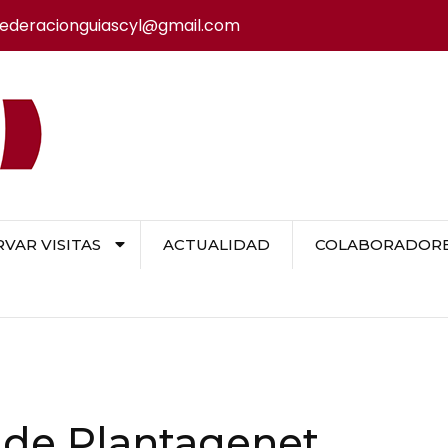
federacionguiascyl@gmail.com
VAR VISITAS
ACTUALIDAD
COLABORADORES
 de Plantagenet