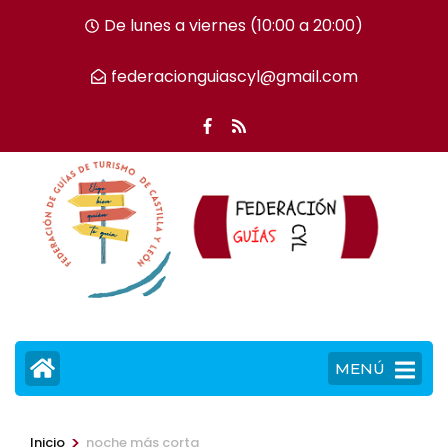
Saltar
De lunes a viernes (10:00 a 20:00)
al
contenido
federacionguiascyl@gmail.com
(presiona
la
tecla
Intro)
MENÚ
>
Inicio
noche más corta