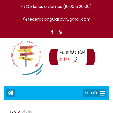
Saltar
De lunes a viernes (10:00 a 20:00)
al
contenido
federacionguiascyl@gmail.com
(presiona
la
tecla
Intro)
MENÚ
>
Inicio
otoño