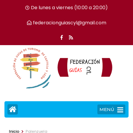
Saltar
De lunes a viernes (10:00 a 20:00)
al
contenido
federacionguiascyl@gmail.com
(presiona
la
tecla
Intro)
MENÚ
>
Inicio
Palenzuela