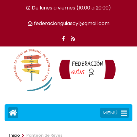
Saltar
De lunes a viernes (10:00 a 20:00)
al
contenido
federacionguiascyl@gmail.com
(presiona
la
tecla
Intro)
MENÚ
>
Inicio
Panteón de Reyes