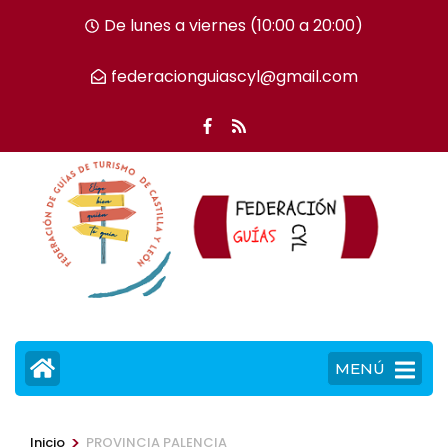
Saltar
De lunes a viernes (10:00 a 20:00)
al
contenido
federacionguiascyl@gmail.com
(presiona
la
tecla
Intro)
MENÚ
>
Inicio
PROVINCIA PALENCIA