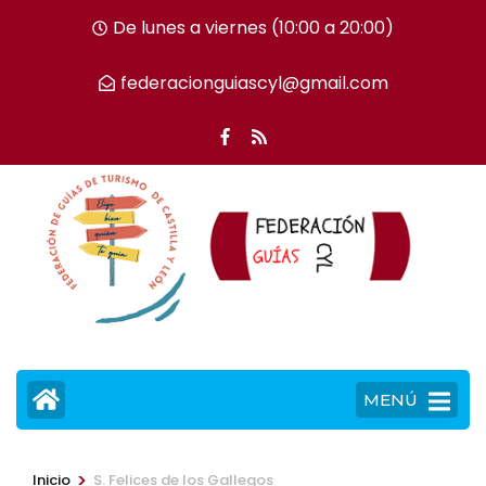
Saltar
De lunes a viernes (10:00 a 20:00)
al
contenido
federacionguiascyl@gmail.com
(presiona
la
tecla
Intro)
MENÚ
>
Inicio
S. Felices de los Gallegos