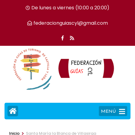
Saltar
De lunes a viernes (10:00 a 20:00)
al
contenido
federacionguiascyl@gmail.com
(presiona
la
tecla
Intro)
MENÚ
>
Inicio
Santa María la Blanca de Villasirga