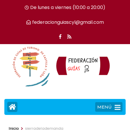
Saltar
De lunes a viernes (10:00 a 20:00)
al
contenido
federacionguiascyl@gmail.com
(presiona
la
tecla
Intro)
MENÚ
>
Inicio
sierradelademanda